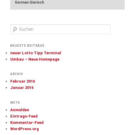
German Gierisch
S
u
c
h
NEUESTE BEITRÄGE
e
neuer Lotto Tipp Terminal
n
Umbau – Neue Homepage
ARCHIV
Februar 2016
Januar 2016
META
Anmelden
Eintrags-Feed
Kommentar-Feed
WordPress.org