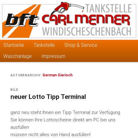
Tankenstelle in Windischeschenbach
Zum
Zum
primären
sekundären
Inhalt
Inhalt
springen
springen
MENNER CARL
Hauptmenü
Startseite
Tankstelle
Shop & Service
Waschanlage
Impressum
German Gierisch
AUTORENARCHIV:
BILD
neuer Lotto Tipp Terminal
ganz neu steht Ihnen ein Tipp Terminal zur Verfügung.
Sie können Ihre Lottoscheine direkt am PC bei uns
ausfüllen
müssen nicht alles von Hand ausfüllen!